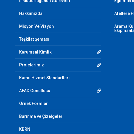
İl Müdürlüğünün Görevleri
Eğitimler
Hakkımızda
Afetlere H
Misyon Ve Vizyon
Arama Kur
Ekipmanl
Teşkilat Şeması
Kurumsal Kimlik
Projelerimiz
Kamu Hizmet Standartları
AFAD Gönüllüsü
Örnek Formlar
Barınma ve Çizelgeler
KBRN