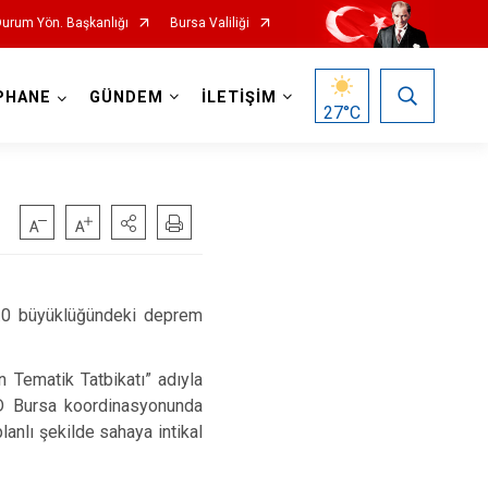
 Durum Yön. Başkanlığı
Bursa Valiliği
PHANE
GÜNDEM
İLETİŞİM
27
°C
6.0 büyüklüğündeki deprem
 Tematik Tatbikatı” adıyla
AD Bursa koordinasyonunda
anlı şekilde sahaya intikal