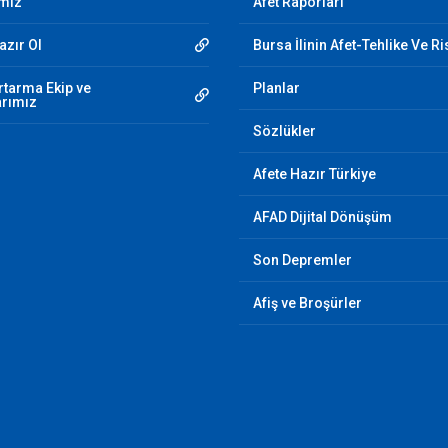
imiz
Afet Raporları
azır Ol
Bursa İlinin Afet-Tehlike Ve Ri
tarma Ekip ve
Planlar
arımız
Sözlükler
Afete Hazır Türkiye
AFAD Dijital Dönüşüm
Son Depremler
Afiş ve Broşürler