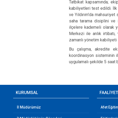
Tatbikat kapsamında; ekip
kabiliyetleri test edildi.
ve Yıldırım’da mahsuriyet se
saha tarama disiplini ve 
ilçelere kademeli olarak 
Merkezi ile anlık irtibat
zamanlı yönetim kabiliyeti
Bu çalışma, akredite ek
koordinasyon sisteminin il
uygulamalı şekilde 5 saat 
KURUMSAL
FAALİYE
İl Müdürümüz
Afet Eğit