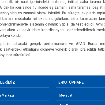
lerin ilk bir saat içerisindeki toplanma, intikal, saha tarama
 İlk 8 dakika içerisinde 13 ilçede eş zamanlı saha taraması başlat
naryoları eş zamanlı olarak işletildi. Bu süreçte; ekiplerin toplan
ihbarlara müdahale refleksleri ölçülürken, saha taramasını t
yönlendirilmesiyle sistemin dinamik yapısı da test edildi. Aynı
ı, veri akışı ve sevk-idare koordinasyonu değerlendirilerek mer
 ortaya kondu.
iplerin sahadaki gerçek performansını ve AFAD Bursa mer
k saatlerdeki etkinliğini ölçmeye yönelik olarak icra edildi; tat
boyunca sürdürüldü.
TLERİMİZ
E-KÜTÜPHANE
im Merkezi
Mevzuat