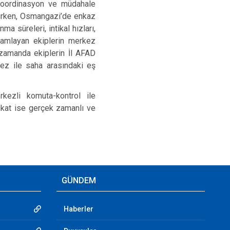
, koordinasyon ve müdahale
ılırken, Osmangazi’de enkaz
ma süreleri, intikal hızları,
amamlayan ekiplerin merkez
 zamanda ekiplerin İl AFAD
kez ile saha arasındaki eş
kezli komuta-kontrol ile
bikat ise gerçek zamanlı ve
GÜNDEM
Haberler