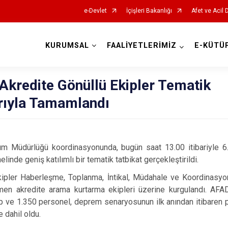
e-Devlet
İçişleri Bakanlığı
Afet ve Acil
KURUMSAL
FAALİYETLERİMİZ
E-KÜTÜ
AFAD İl Müdürlükleri
Akredite Gönüllü Ekipler Tematik
arıyla Tamamlandı
rum Müdürlüğü koordinasyonunda, bugün saat 13.00 itibariyle 
inde geniş katılımlı bir tematik tatbikat gerçekleştirildi.
ipler Haberleşme, Toplanma, İntikal, Müdahale ve Koordinasyon
amen akredite arama kurtarma ekipleri üzerine kurgulandı. AF
p ve 1.350 personel, deprem senaryosunun ilk anından itibaren pl
 dahil oldu.